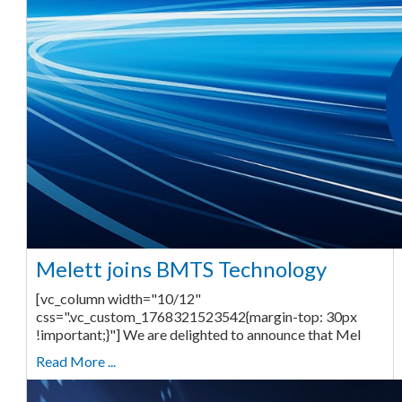
Melett joins BMTS Technology
[vc_column width="10/12"
css=".vc_custom_1768321523542{margin-top: 30px
!important;}"] We are delighted to announce that Mel
Read More ...