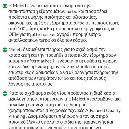
Η Melett είναι το αξιόπιστο όνομα για την
αντικατάσταση εξαρτημάτων turbo και προσφέρει
προϊόντα υψηλής ποιότητας και αξιοπιστίας,
οικονομικές τιμές σε εξαρτήματα turbo σε περισσότερες
από 100 χώρες και θα μπορούσε να περιγραφεί ως «η
ΟΕΜ για τη aftermarket αγορά» προμηθεύτρια
ανταλλακτικών turbo σε όλο τον κόσμο.
Melett δεσμεύεται πλήρως για το σχεδιασμό, την
κατασκευή και την προμήθεια ποιοτικών εξαρτημάτων
τούρμπο aftermarket. H ενδοεταιρική ομάδα έμπειρων
και εξειδικευμένων μηχανικών ακολουθεί αυστηρές
εσωτερικές διαδικασίες για να αξιολογήσει πλήρως την
απόδοση των τμημάτων turbo και τους πιθανούς
λόγους της αποτυχίας.
Κατά το σχεδιασμό ενός νέου προϊόντος, η διαδικασία
αξιολόγησης λεπτομερειών της Melett περιλαμβάνει μια
συνολική επανεξέταση του σχεδιασμού
χρησιμοποιώντας σύγχρονες τεχνικές Advanced Quality
Planning . Δεσμευόμαστε πλήρως για τον αυστηρό
ποιοτικό έλεγχο σε όλα τα στάδια της παραγωγής και
χρησιμοποιώντας ενισχυμένες αντιστραμμένες