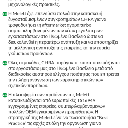
μηχανολογικές πρακτικές.
Η Melett έχει επενδύσει πολλά στην κατασκευή
ζυγοσταθμισμένων συγκροτημάτων CHRA για να
τροφοδοτήσει τη aftermarket αγορά turbo,
συμπεριλαμβανομένων των νέων μεγαλύτερων
εγκαταστάσεων στο Ηνωμένο Βασίλειο ώστε να
διευκολυνθεί η περαιτέρω ανάπτυξη και να υποστηρίξει
τη μελλοντική ανάπτυξη της εταιρείας και την ευρεία
γκάμα των προϊόντων.
Όλες οι μονάδες CHRA παράγονται και κατασκευάζονται
στο εργοστάσιο μας στο Ηνωμένο Βασίλειο μετά από
διαδικασίες αυστηρού ελέγχου ποιότητας που επιτρέπει
την πλήρη ανάγνωση των χαρακτηριστικών των
σχετικών παρτίδων.
Η πλειοψηφία των προϊόντων της Melett
κατασκευάζονται από ευρωπαϊκές TS16949
εγγεγραμμένες εταιρείες, συμπεριλαμβανομένων
πολλών ΟΕΜ εγκεκριμένων προμηθευτών. Η
στρατηγική της Melett είναι να τελειοποιήσει “Best
Practice” τις αρχές σε όλη την οργάνωση για να