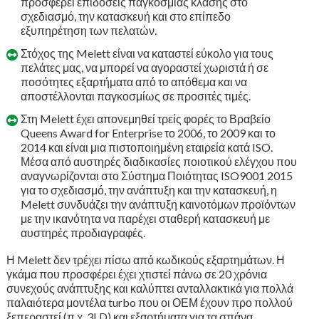
προσφέρει επιδόσεις παγκόσμιας κλάσης στο
σχεδιασμό, την κατασκευή και στο επίπεδο
εξυπηρέτηση των πελατών.
Στόχος της Melett είναι να καταστεί εύκολο για τους
πελάτες μας, να μπορεί να αγοραστεί χωριστά ή σε
ποσότητες εξαρτήματα από το απόθεμα και να
αποστέλλονται παγκοσμίως σε προσιτές τιμές.
Στη Melett έχει απονεμηθεί τρείς φορές το Βραβείο
Queens Award for Enterprise το 2006, το 2009 και το
2014 και είναι μια πιστοποιημένη εταιρεία κατά ISO.
Μέσα από αυστηρές διαδικασίες ποιοτικού ελέγχου που
αναγνωρίζονται στο Σύστημα Ποιότητας ISO9001 2015
για το σχεδιασμό, την ανάπτυξη και την κατασκευή, η
Melett συνδυάζει την ανάπτυξη καινοτόμων προϊόντων
με την ικανότητα να παρέχει σταθερή κατασκευή με
αυστηρές προδιαγραφές.
Η Melett δεν τρέχει πίσω από κωδικούς εξαρτημάτων. Η
γκάμα που προσφέρει έχει χτιστεί πάνω σε 20 χρόνια
συνεχούς ανάπτυξης και καλύπτει ανταλλακτικά για πολλά
παλαιότερα μοντέλα turbo που οι ΟΕΜ έχουν προ πολλού
ξεπεραστεί (π.χ. 3LD) και εξαρτήματα για τα σπάνα