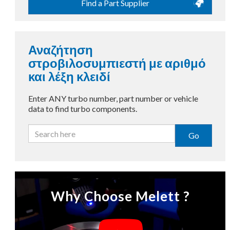
Find a Part Supplier
Αναζήτηση
στροβιλοσυμπιεστή με αριθμό
και λέξη κλειδί
Enter ANY turbo number, part number or vehicle
data to find turbo components.
Go
Why Choose Melett ?